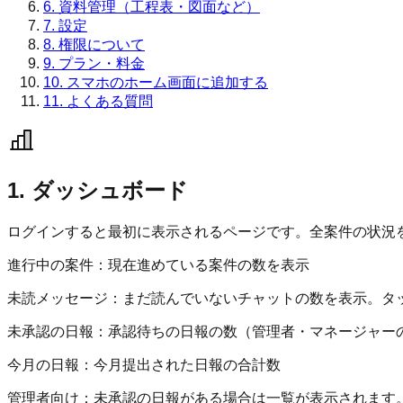
6. 資料管理（工程表・図面など）
7. 設定
8. 権限について
9. プラン・料金
10. スマホのホーム画面に追加する
11. よくある質問
1. ダッシュボード
ログインすると最初に表示されるページです。全案件の状況
進行中の案件：
現在進めている案件の数を表示
未読メッセージ：
まだ読んでいないチャットの数を表示。タ
未承認の日報：
承認待ちの日報の数（管理者・マネージャー
今月の日報：
今月提出された日報の合計数
管理者向け：
未承認の日報がある場合は一覧が表示されます