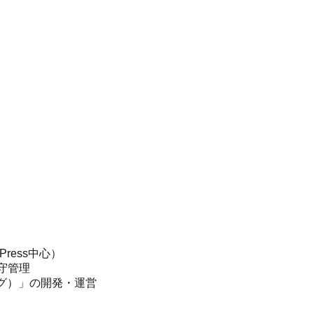
ress中心）
守管理
バログ）」の開発・運営