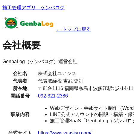
施工管理アプリ ゲンバログ
← トップに戻る
会社概要
GenbaLog（ゲンバログ）運営会社
会社名
株式会社ユアシス
代表者
代表取締役 吉武 史訓
所在地
〒819-1116 福岡県糸島市波多江駅北2-14-11
電話番号
092-321-2386
Webデザイン・Webサイト制作（WordP
事業内容
LINE公式アカウントの開設・構築・保
施工管理SaaS「GenbaLog（ゲン
公式サイト
https://www.yuasisu.com/